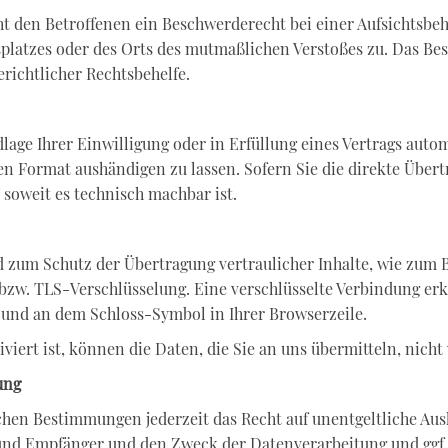
t den Betroffenen ein Beschwerderecht bei einer Aufsichtsbeh
tsplatzes oder des Orts des mutmaßlichen Verstoßes zu. Das B
richtlicher Rechtsbehelfe.
lage Ihrer Einwilligung oder in Erfüllung eines Vertrags autom
n Format aushändigen zu lassen. Sofern Sie die direkte Über
 soweit es technisch machbar ist.
 zum Schutz der Übertragung vertraulicher Inhalte, wie zum B
bzw. TLS-Verschlüsselung. Eine verschlüsselte Verbindung erk
lt und an dem Schloss-Symbol in Ihrer Browserzeile.
iert ist, können die Daten, die Sie an uns übermitteln, nicht
ung
hen Bestimmungen jederzeit das Recht auf unentgeltliche Aus
d Empfänger und den Zweck der Datenverarbeitung und ggf. e