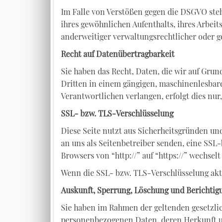
Im Falle von Verstößen gegen die DSGVO steh
ihres gewöhnlichen Aufenthalts, ihres Arbei
anderweitiger verwaltungsrechtlicher oder ge
Recht auf Datenübertragbarkeit
Sie haben das Recht, Daten, die wir auf Grund
Dritten in einem gängigen, maschinenlesbare
Verantwortlichen verlangen, erfolgt dies nur,
SSL- bzw. TLS-Verschlüsselung
Diese Seite nutzt aus Sicherheitsgründen und
an uns als Seitenbetreiber senden, eine SSL-
Browsers von “http://” auf “https://” wechse
Wenn die SSL- bzw. TLS-Verschlüsselung aktiv
Auskunft, Sperrung, Löschung und Berichtig
Sie haben im Rahmen der geltenden gesetzlic
personenbezogenen Daten, deren Herkunft un